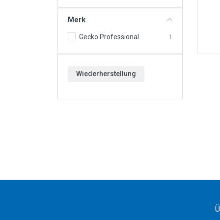
Motoröle & Flüssigkeiten
Merk
Werkzeuge & Ausrüstung
Gecko Professional
1
Räder & Zubehör
Neu & Angebote
Wiederherstellung
Ü