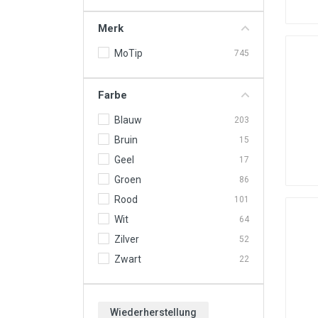
Motoröle & Flüssigkeiten
Merk
Werkzeuge & Ausrüstung
MoTip
745
Räder & Zubehör
Neu & Angebote
Farbe
Blauw
203
Bruin
15
Geel
17
Groen
86
Rood
101
Wit
64
Zilver
52
Zwart
22
Wiederherstellung