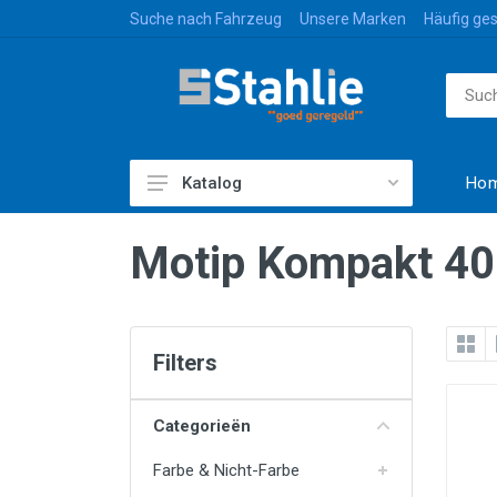
Suche nach Fahrzeug
Unsere Marken
Häufig ges
Ho
Katalog
Zubehör & Styling
Motip Kompakt 4
Gepäck & Transport
Caravan & Freizeit
Farbe & Nicht-Farbe
Filters
Reinigen & Schützen
Categorieën
Ersatzteile
Farbe & Nicht-Farbe
Beleuchtung & Elektrizität