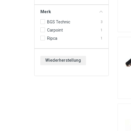
Motoröle & Flüssigkeiten
Merk
Werkzeuge & Ausrüstung
BGS Technic
3
Räder & Zubehör
Carpoint
1
Neu & Angebote
Ripca
1
Wiederherstellung