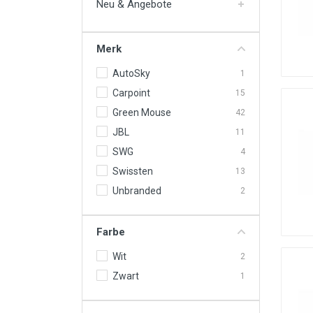
Neu & Angebote
Motoröle & Flüssigkeiten
Werkzeuge & Ausrüstung
Merk
Räder & Zubehör
AutoSky
1
Neu & Angebote
Carpoint
15
Green Mouse
42
JBL
11
SWG
4
Swissten
13
Unbranded
2
Farbe
Wit
2
Zwart
1