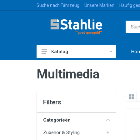
Suche nach Fahrzeug
Unsere Marken
Häufig ges
Ho
Katalog
Zubehör & Styling
Multimedia
Gepäck & Transport
Caravan & Freizeit
Farbe & Nicht-Farbe
Filters
Reinigen & Schützen
Categorieën
Ersatzteile
Zubehör & Styling
Beleuchtung & Elektrizität