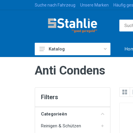
Suche nach Fahrzeug
Unsere Marken
Häufig ges
Ho
Katalog
Zubehör & Styling
Anti Condens
Gepäck & Transport
Caravan & Freizeit
Farbe & Nicht-Farbe
Filters
Reinigen & Schützen
Categorieën
Ersatzteile
Reinigen & Schützen
Beleuchtung & Elektrizität