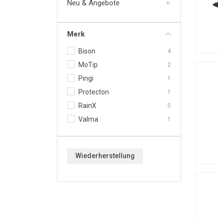
Neu & Angebote
Motoröle & Flüssigkeiten
Werkzeuge & Ausrüstung
Merk
Räder & Zubehör
Bison
4
Neu & Angebote
MoTip
2
Pingi
1
Protecton
1
RainX
5
Valma
1
Wiederherstellung