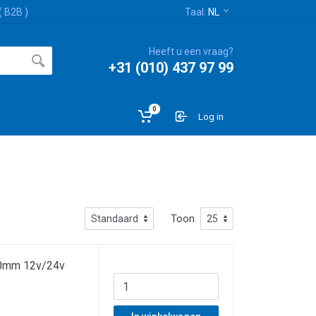
( B2B )
Taal:
NL
Heeft u een vraag?
+31 (010) 437 97 99
0
Log in
Toon
40mm 12v/24v