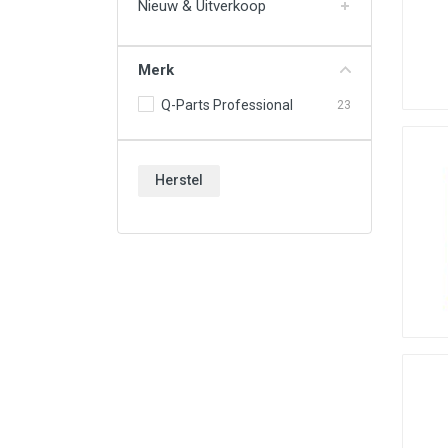
Nieuw & Uitverkoop
Vloeistoffen & Chemie
Werkplaats & Gereedschappen
Merk
Wielen & Toebehoren
Q-Parts Professional
23
Nieuw & Uitverkoop
Herstel