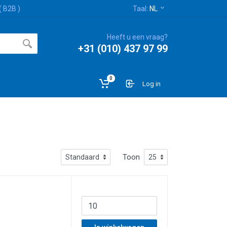
( B2B )
Taal:
NL
Heeft u een vraag?
+31 (010) 437 97 99
0
Log in
Toon