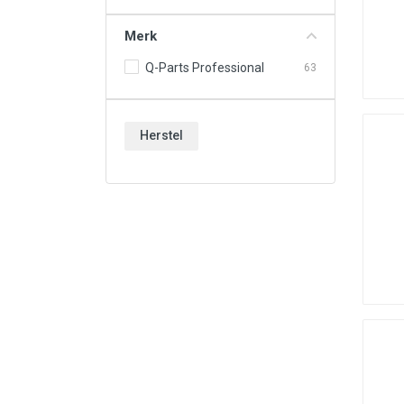
Vloeistoffen & Chemie
Merk
Werkplaats & Gereedschappen
Q-Parts Professional
63
Wielen & Toebehoren
Nieuw & Uitverkoop
Herstel