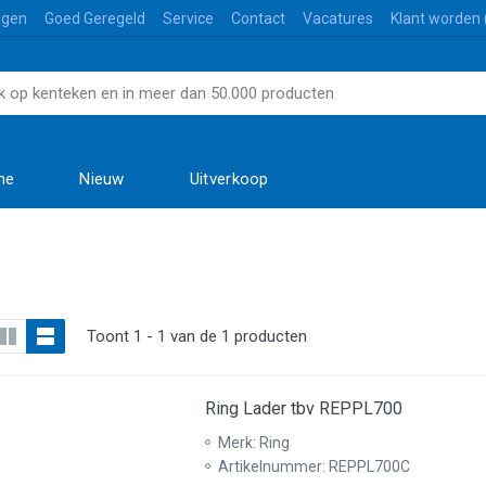
agen
Goed Geregeld
Service
Contact
Vacatures
Klant worden 
me
Nieuw
Uitverkoop
Toont 1 - 1 van de 1 producten
Ring Lader tbv REPPL700
Merk: Ring
Artikelnummer: REPPL700C