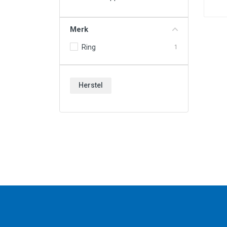
Vloeistoffen & Chemie
Werkplaats & Gereedschappen
Merk
Wielen & Toebehoren
Ring
1
Nieuw & Uitverkoop
Herstel