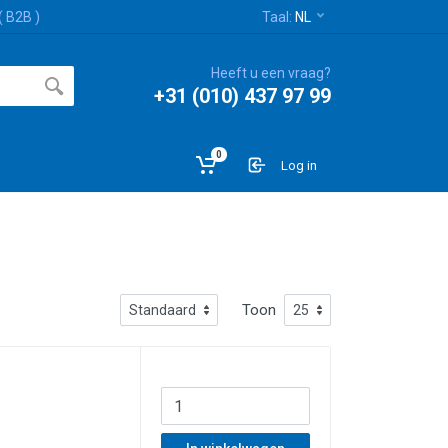
( B2B )
Taal:
NL
Heeft u een vraag?
+31 (010) 437 97 99
0
Log in
Toon