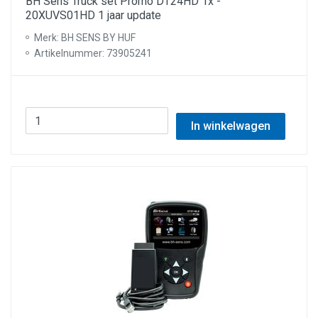
BH Sens Truck set Promo DT24HD 1x -
20XUVS01HD 1 jaar update
Merk: BH SENS BY HUF
Artikelnummer: 73905241
In winkelwagen