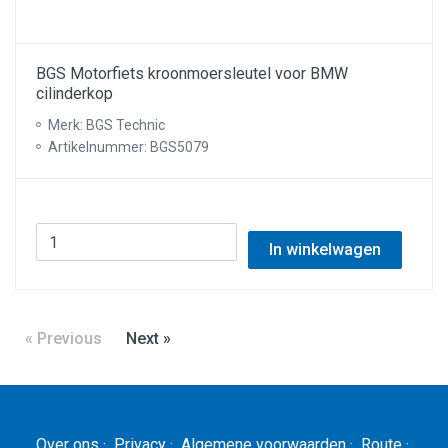
BGS Motorfiets kroonmoersleutel voor BMW
cilinderkop
Merk: BGS Technic
Artikelnummer: BGS5079
In winkelwagen
« Previous
Next »
Over ons
·
Privacy
·
Algemene voorwaarden
·
Route
·