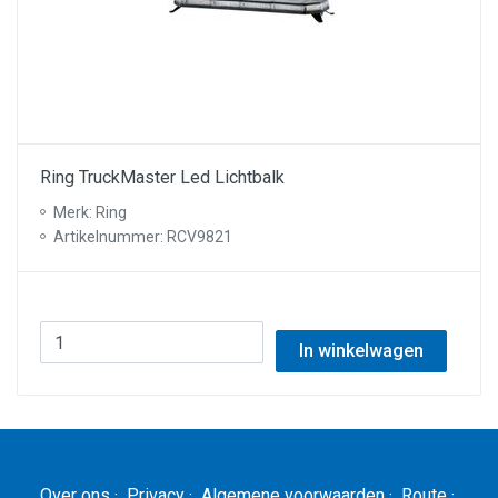
Ring TruckMaster Led Lichtbalk
Merk: Ring
Artikelnummer: RCV9821
In winkelwagen
Over ons
·
Privacy
·
Algemene voorwaarden
·
Route
·