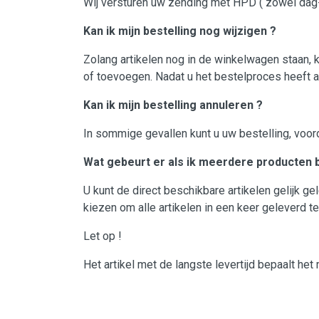
Wij versturen uw zending met HPD ( zowel dag- 
Vloeistoffen & Chemie
Kan ik mijn bestelling nog wijzigen ?
Werkplaats & Gereedschappen
Zolang artikelen nog in de winkelwagen staan, k
Wielen & Toebehoren
of toevoegen. Nadat u het bestelproces heeft af
Nieuw & Uitverkoop
Kan ik mijn bestelling annuleren ?
In sommige gevallen kunt u uw bestelling, voor
Wat gebeurt er als ik meerdere producten b
U kunt de direct beschikbare artikelen gelijk g
kiezen om alle artikelen in een keer geleverd te
Let op !
Het artikel met de langste levertijd bepaalt het