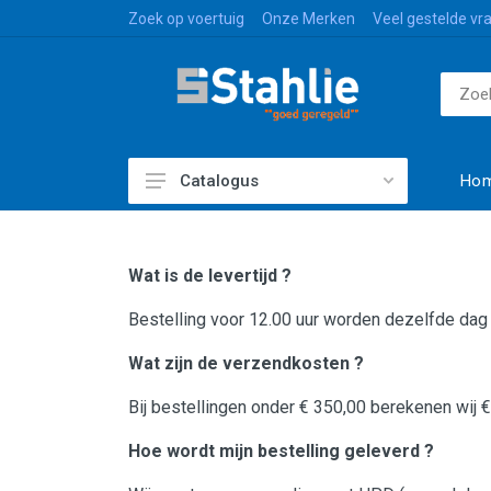
Zoek op voertuig
Onze Merken
Veel gestelde vr
Ho
Catalogus
Accessoires & Styling
Bagage & Transport
Wat is de levertijd ?
Caravan & Vrije Tijd
Bestelling voor 12.00 uur worden dezelfde dag
Paint & Non-Paint
Wat zijn de verzendkosten ?
Reinigen & Beschermen
Bij bestellingen onder € 350,00 berekenen wij €
Slijtage- & Universele Delen
Hoe wordt mijn bestelling geleverd ?
Verlichting & Elektronica