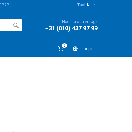
( B2B )
Taal:
NL
Heeft u een vraag?
+31 (010) 437 97 99
0
Log in