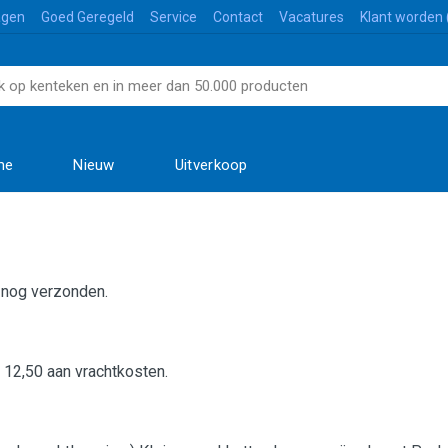
agen
Goed Geregeld
Service
Contact
Vacatures
Klant worden 
me
Nieuw
Uitverkoop
 nog verzonden.
 12,50 aan vrachtkosten.