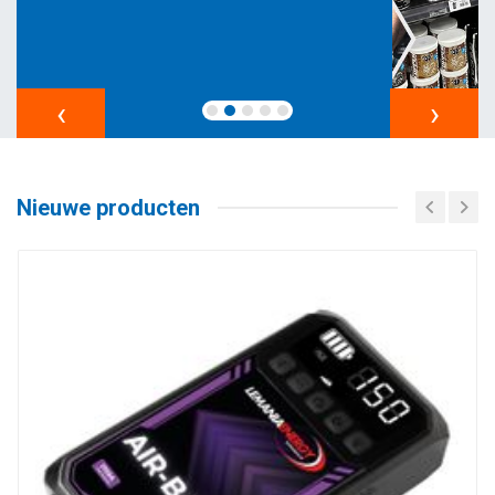
‹
›
Nieuwe producten