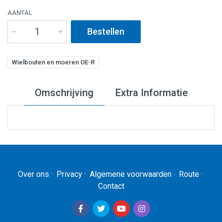
AANTAL
Bestellen
Wielbouten en moeren OE-R
Omschrijving
Extra Informatie
Artikelnummer
TWS0864
Over ons
·
Privacy
·
Algemene voorwaarden
·
Route
·
Contact
EAN Code
8718853178860