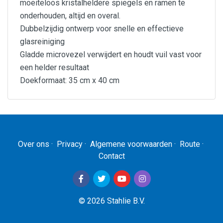
moeiteloos kristalheldere spiegels en ramen te
onderhouden, altijd en overal.
Dubbelzijdig ontwerp voor snelle en effectieve
glasreiniging
Gladde microvezel verwijdert en houdt vuil vast voor
een helder resultaat
Doekformaat: 35 cm x 40 cm
Artikelnummer
TW54689
Over ons
·
Privacy
·
Algemene voorwaarden
·
Route
·
Contact
EAN Code
5010322546891
© 2026 Stahlie B.V.