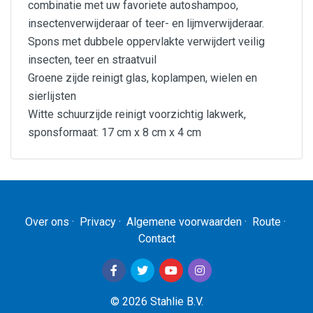
combinatie met uw favoriete autoshampoo,
insectenverwijderaar of teer- en lijmverwijderaar.
Spons met dubbele oppervlakte verwijdert veilig
insecten, teer en straatvuil
Groene zijde reinigt glas, koplampen, wielen en
sierlijsten
Witte schuurzijde reinigt voorzichtig lakwerk,
sponsformaat: 17 cm x 8 cm x 4 cm
Artikelnummer
TW54696
Over ons
·
Privacy
·
Algemene voorwaarden
·
Route
·
Contact
EAN Code
5010322546969
© 2026 Stahlie B.V.