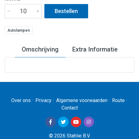
Bestellen
Autolampen
Omschrijving
Extra Informatie
Artikelnummer
N264
Over ons
·
Privacy
·
Algemene voorwaarden
·
Route
·
Contact
EAN Code
4008321770691
© 2026 Stahlie B.V.